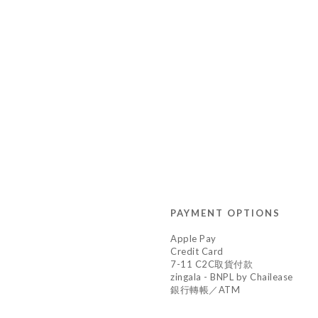
PAYMENT OPTIONS
Apple Pay
Credit Card
7-11 C2C取貨付款
zingala - BNPL by Chailease
銀行轉帳／ATM