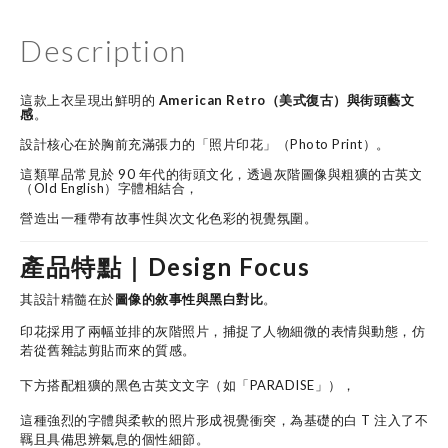
Description
這款上衣呈現出鮮明的
American Retro（美式復古）與街頭藝文
感
。
設計核心在於胸前充滿張力的「照片印花」（Photo Print）。
這類單品常見於 90 年代的街頭文化，透過灰階圖像與粗獷的古英文
（Old English）字體相結合，
營造出一種帶有故事性與次文化色彩的視覺氛圍。
產品特點｜Design Focus
其設計精髓在於
圖像的敘事性與黑白對比
。
印花採用了兩幅並排的灰階照片，捕捉了人物細微的表情與動態，
仿
若從舊雜誌剪貼而來的質感。
下方搭配粗獷的黑色古英文文字（如「PARADISE」），
這種強烈的字體與柔軟的照片形成視覺衝突，為基礎的白 T 注入了不
羈且具備思辨氣息的個性細節。