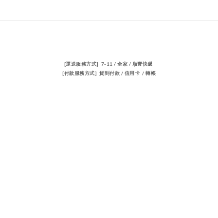
[運送服務方式] 7-11 / 全家 / 順豐快遞
[付款服務方式] 貨到付款 / 信用卡 / 轉帳
聯絡我們
電話 / 02-23883362
時間 / 14:00-22:00
電郵/travischen66@gmail.com
隱私條款 | 條款及細則 | 2023 © 品牌名稱