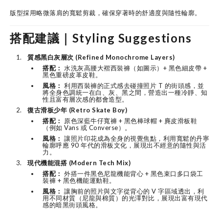
版型採用略微落肩的寬鬆剪裁，確保穿著時的舒適度與隨性輪廓。
搭配建議｜Styling Suggestions
質感黑白灰層次 (Refined Monochrome Layers)
搭配：
水洗灰高腰大褶西裝褲（如圖示）+ 黑色細皮帶 +
黑色重磅皮革皮鞋。
風格：
利用西裝褲的正式感去碰撞照片 T 的街頭感，並
將全身色調統一在白、灰、黑之間，營造出一種冷靜、知
性且富有層次感的都會造型。
復古滑板少年 (Retro Skate Boy)
搭配：
原色深藍牛仔寬褲 + 黑色棒球帽 + 麂皮滑板鞋
（例如 Vans 或 Converse）。
風格：
讓照片印花成為全身的視覺焦點，利用寬鬆的丹寧
輪廓呼應 90 年代的滑板文化，展現出不經意的隨性與活
力。
現代機能混搭 (Modern Tech Mix)
搭配：
外搭一件黑色尼龍機能背心 + 黑色束口多口袋工
裝褲 + 黑色機能運動鞋。
風格：
讓胸前的照片與文字從背心的 V 字區域透出，利
用不同材質（尼龍與棉質）的光澤對比，展現出富有現代
感的暗黑街頭風格。