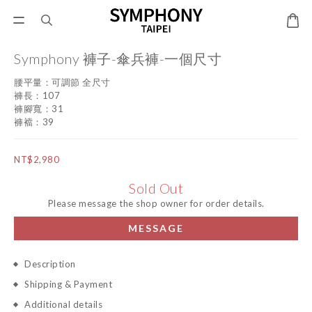
Symphony 褲子-傘兵褲-一個尺寸
腰平量：可調節 全尺寸
褲長：107
褲腳寬：31
褲襠：39
NT$2,980
Sold Out
Please message the shop owner for order details.
MESSAGE
Description
Shipping & Payment
Additional details