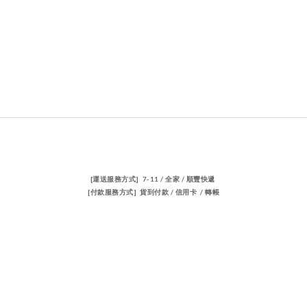
[運送服務方式] 7-11 / 全家 / 順豐快遞
[付款服務方式] 貨到付款 / 信用卡 / 轉帳
聯絡我們
電話 / 02-23883362
時間 / 14:00-22:00
電郵/travischen66@gmail.com