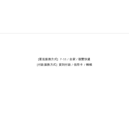
[運送服務方式] 7-11 / 全家 / 順豐快遞
[付款服務方式] 貨到付款 / 信用卡 / 轉帳
聯絡我們
電話 / 02-23883362
時間 / 14:00-22:00
電郵/travischen66@gmail.com
隱私條款 | 條款及細則 | 2023 © 品牌名稱