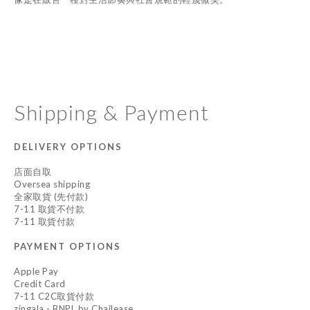
Shipping & Payment
DELIVERY OPTIONS
店面自取
Oversea shipping
全家取貨 (先付款)
7-11 取貨不付款
7-11 取貨付款
PAYMENT OPTIONS
Apple Pay
Credit Card
7-11 C2C取貨付款
zingala - BNPL by Chailease