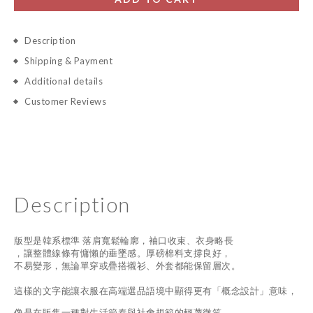
Description
Shipping & Payment
Additional details
Customer Reviews
Description
版型是韓系標準 落肩寬鬆輪廓，袖口收束、衣身略長
，讓整體線條有慵懶的垂墜感。厚磅棉料支撐良好，
不易變形，無論單穿或疊搭襯衫、外套都能保留層次。
這樣的文字能讓衣服在高端選品語境中顯得更有「概念設計」意味，
像是在販售一種對生活節奏與社會規範的輕蔑微笑。