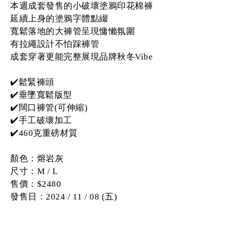
本週成套發售的小破壞塗鴉印花棉褲
延續上身的塗鴉字體點綴
寬鬆落地的大褲管呈現慵懶氛圍
有拉繩設計不怕踩褲管
成套穿著更能完整展現品牌秋冬Vibe
✔️鬆緊褲頭
✔️垂墜寬鬆版型
✔️闊口褲管(可伸縮)
✔️手工破壞加工
✔️460克重磅材質
顏色：熔岩灰
尺寸：M / L
售價：$2480
發售日：2024 / 11 / 08 (五)