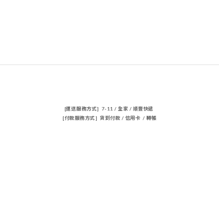
[運送服務方式] 7-11 / 全家 / 順豐快遞
[付款服務方式] 貨到付款 / 信用卡 / 轉帳
聯絡我們
電話 / 02-23883362
時間 / 14:00-22:00
電郵/travischen66@gmail.com
隱私條款 | 條款及細則 | 2023 © 品牌名稱