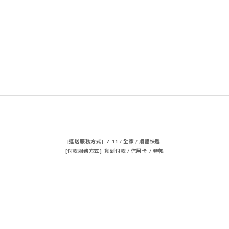
[運送服務方式] 7-11 / 全家 / 順豐快遞
[付款服務方式] 貨到付款 / 信用卡 / 轉帳
聯絡我們
電話 / 02-23883362
時間 / 14:00-22:00
電郵/travischen66@gmail.com