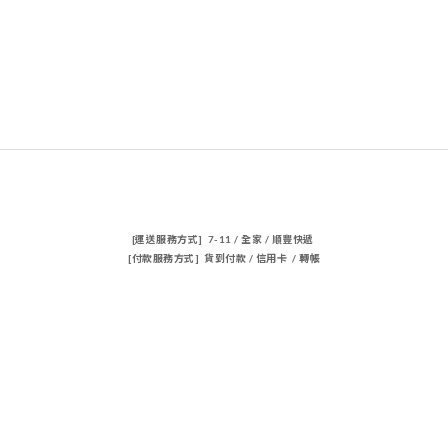
[運送服務方式] 7-11 / 全家 / 順豐快遞
[付款服務方式] 貨到付款 / 信用卡 / 轉帳
聯絡我們
電話 / 02-23883362
時間 / 14:00-22:00
電郵/travischen66@gmail.com