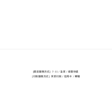
[運送服務方式] 7-11 / 全家 / 順豐快遞
[付款服務方式] 貨到付款 / 信用卡 / 轉帳
聯絡我們
電話 / 02-23883362
時間 / 14:00-22:00
電郵/travischen66@gmail.com