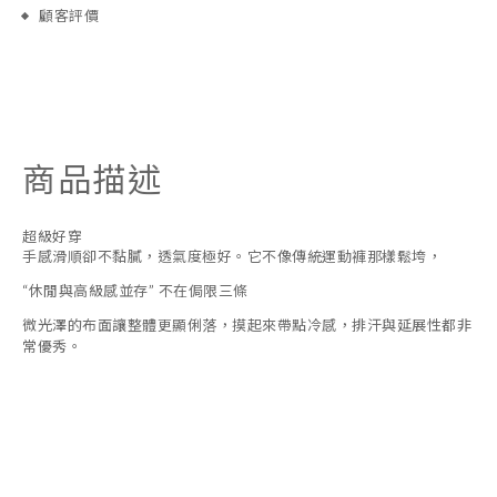
顧客評價
商品描述
超級好穿
手感滑順卻不黏膩，透氣度極好。它不像傳統運動褲那樣鬆垮，
“休閒與高級感並存” 不在侷限三條
微光澤的布面讓整體更顯俐落，摸起來帶點冷感，排汗與延展性都非
常優秀。