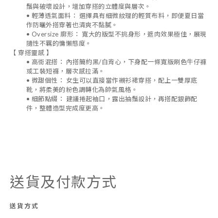
鬚與破壞設計，增加穿搭的立體度與層次。
•
輕薄透氣面料：
選擇具有細微紋理的輕質布料，即便夏日當
作防曬外搭穿著也清爽不黏膩。
•
Oversize 廓形：
寬大的版型不挑身形，遮肉效果極佳，展現
隨性不羈的慵懶態度。
【 穿搭靈感 】
•
高街混搭：
內搭簡約黑/白背心，下身配一條寬版刷色牛仔褲
或工裝短褲，層次感拉滿。
•
微甜個性：
女生可以直接當作襯衫裙穿搭，配上一雙厚底
靴，將柔美的粉色調轉化為帥氣風格。
•
細節點綴：
建議捲起袖口，露出抽鬚設計，再搭配銀飾配
件，整體造型完成度更高。
送貨及付款方式
送貨方式