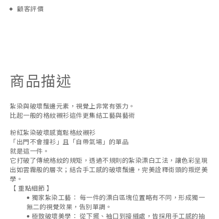
顧客評價
商品描述
紮染
與
破壞鬚邊元素，視覺上非常有張力。
比起一般的格紋襯衫這件更集結工藝與藝術
粉紅紮染破壞感寬鬆格紋襯衫
「出門不會撞衫」且「自帶氣場」的單品
就是這一件。
它打破了傳統格紋的規矩，透過不規則的紮染漂白工法，讓色彩呈現
出如雲霧般的層次；結合手工感的破壞鬚邊，完美詮釋街頭的叛逆美
學。
【 重點細節 】
•
獨家紮染工藝：
每一件的漂白區塊位置略有不同，形成獨一
無二的視覺效果，告別單調。
•
極致破壞美學：
從下擺、袖口到接縫處，皆採用手工感的抽