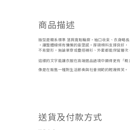
商品描述
版型是韓系標準 落肩寬鬆輪廓，袖口收束、衣身略長
，讓整體線條有慵懶的垂墜感。厚磅棉料支撐良好，
不易變形，無論單穿或疊搭襯衫、外套都能保留層次
這樣的文字能讓衣服在高端選品語境中顯得更有「概
像是在販售一種對生活節奏與社會規範的輕蔑微笑。
送貨及付款方式