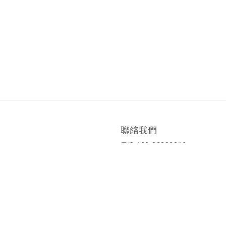
聯絡我們
電話 / 02-23883362
家 / 順豐快遞
時間 / 14:00-22:00
信用卡 / 轉帳
電郵/travischen66@gmail.com
隱私條款 | 條款及細則 | 2023 © 品牌名稱