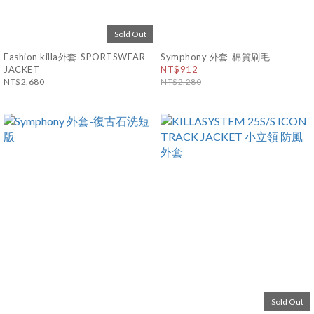
Sold Out
Fashion killa外套-SPORTSWEAR
Symphony 外套-棉質刷毛
JACKET
NT$912
NT$2,680
NT$2,280
Sold Out