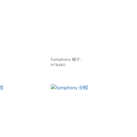
Symphony 帽子-
NT$680