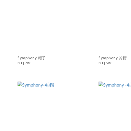
Symphony 帽子-
Symphony 冷帽
NT$780
NT$580