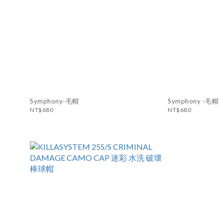
Symphony-毛帽
Symphony -毛帽
NT$680
NT$680