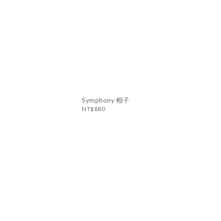
Symphony 帽子
NT$880