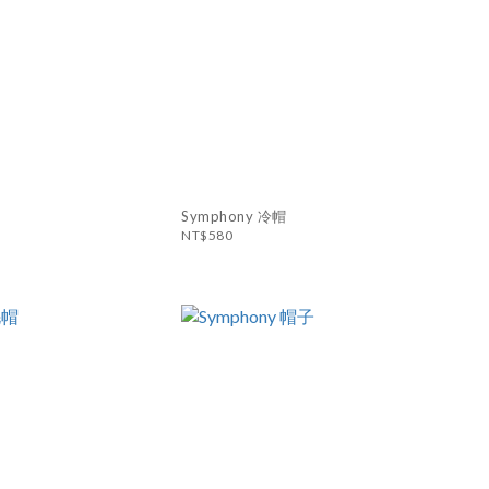
Symphony 冷帽
NT$580