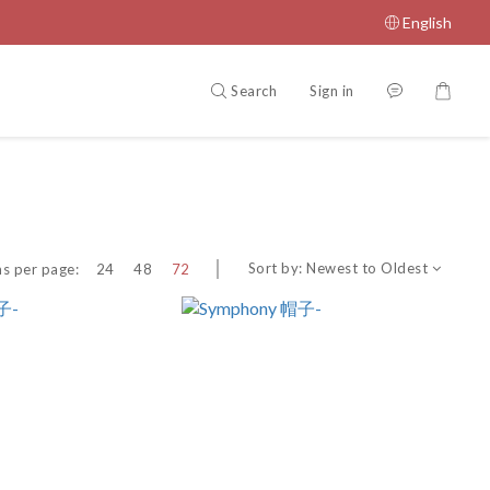
English
Search
Sign in
Sort by:
Newest to Oldest
s per page:
24
48
72