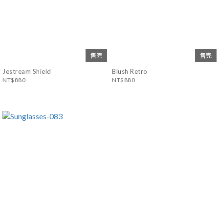
售完
售完
Jestream Shield
Blush Retro
NT$880
NT$880