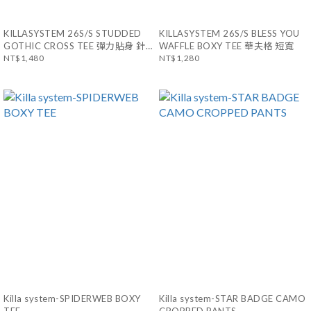
KILLASYSTEM 26S/S STUDDED
KILLASYSTEM 26S/S BLESS YOU
GOTHIC CROSS TEE 彈力貼身 針
WAFFLE BOXY TEE 華夫格 短寬
織十字
NT$1,480
NT$1,280
Killa system-SPIDERWEB BOXY
Killa system-STAR BADGE CAMO