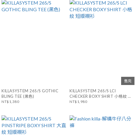
售完
KILLASYSTEM 26S/S GOTHIC
KILLASYSTEM 26S/S LCI
BLING TEE (黑色)
CHECKER BOXY SHIRT 小格紋 短
NT$1,380
版襯衫
NT$1,980