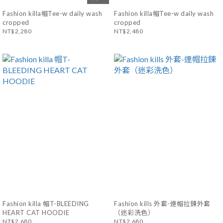
Fashion killa帽Tee-w daily wash
Fashion killa帽Tee-w daily wash
cropped
cropped
NT$2,280
NT$2,480
Fashion killa 帽T-BLEEDING
Fashion kills 外套-連帽拉鍊外套
HEART CAT HOODIE
（迷彩洗色）
NT$2,680
NT$2,680