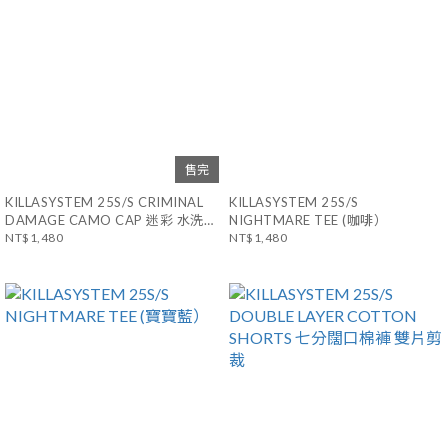
售完
KILLASYSTEM 25S/S CRIMINAL
KILLASYSTEM 25S/S
DAMAGE CAMO CAP 迷彩 水洗
NIGHTMARE TEE (咖啡）
破壞 棒球帽
NT$1,480
NT$1,480