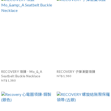
RECOVERY 項鍊 - Mo_&_A
RECOVERY 子彈漸變項鍊
Seatbelt Buckle Necklace
NT$1,580
NT$1,380