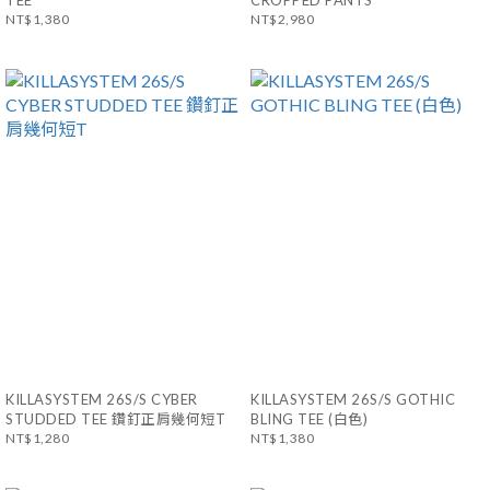
TEE
CROPPED PANTS
NT$1,380
NT$2,980
KILLASYSTEM 26S/S CYBER
KILLASYSTEM 26S/S GOTHIC
STUDDED TEE 鑽釘正肩幾何短T
BLING TEE (白色)
NT$1,280
NT$1,380