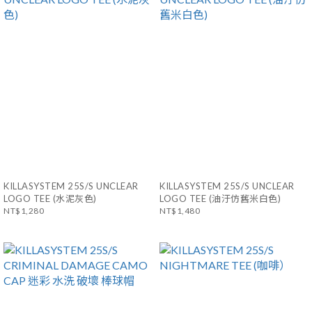
KILLASYSTEM 25S/S UNCLEAR
KILLASYSTEM 25S/S UNCLEAR
LOGO TEE (水泥灰色)
LOGO TEE (油汙仿舊米白色)
NT$1,280
NT$1,480