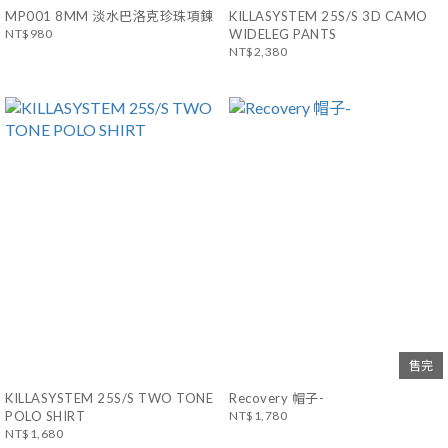
MP001 8MM 淡水巴洛克珍珠項鍊
KILLASYSTEM 25S/S 3D CAMO
NT$980
WIDELEG PANTS
NT$2,380
售完
KILLASYSTEM 25S/S TWO TONE
Recovery 帽子-
POLO SHIRT
NT$1,780
NT$1,680