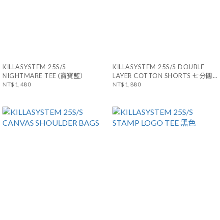
KILLASYSTEM 25S/S
KILLASYSTEM 25S/S DOUBLE
NIGHTMARE TEE (寶寶藍）
LAYER COTTON SHORTS 七分闊
NT$1,480
口棉褲 雙片剪裁
NT$1,880