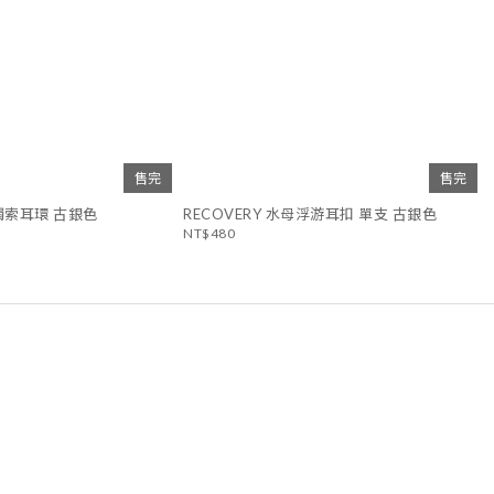
售完
售完
母觸索耳環 古銀色
RECOVERY 水母浮游耳扣 單支 古銀色
NT$480