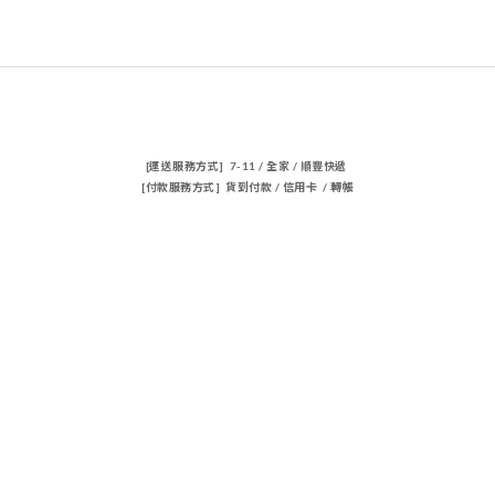
[運送服務方式] 7-11 / 全家 / 順豐快遞
[付款服務方式] 貨到付款 / 信用卡 / 轉帳
聯絡我們
電話 / 02-23883362
時間 / 14:00-22:00
電郵/travischen66@gmail.com
隱私條款 | 條款及細則 | 2023 © 品牌名稱